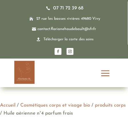
07 71 72 39 68


27 rue les basses rivières 49680 Vivy

contact.florianehaudebault@sfr.fr

Télécharger la carte des soins
Accueil
/
Cosmétiques corps et visage bio
/
produits corps
/ Huile aérienne n°4 parfum frais