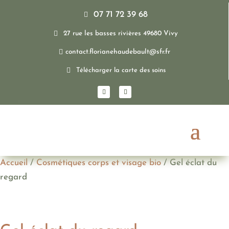
07 71 72 39 68


27 rue les basses rivières 49680 Vivy

contact.florianehaudebault@sfr.fr

Télécharger la carte des soins
Accueil
/
Cosmétiques corps et visage bio
/ Gel éclat du
regard