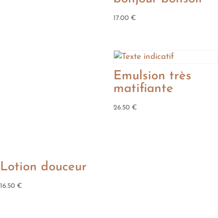
17.00
€
Emulsion très
matifiante
26.50
€
Lotion douceur
16.50
€